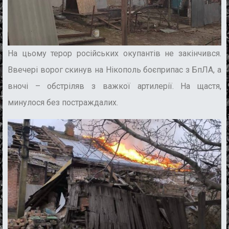
На цьому терор російських окупантів не закінчився
.
Ввечері
ворог
скинув на
Нікополь
боєприпас з БпЛА,
а
в
ночі – обстріляв з важкої артилерії.
На щастя,
минулося без
постраждалих.