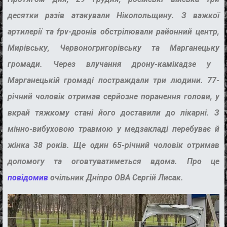
десятки разів атакува
ли
Нікопольщину.
З
важкої
артилерії
та
fpv-дрон
ів обстрілюва
ли
районний центр,
Мирівськ
у
, Червоногригорівськ
у
та Марганецьк
у
громади. Через влучання дрону-камікадзе у
Марганецькій громад
і
постраждали три людини. 77-
річний чоловік
отримав
серйозне поранення голови, у
вкрай тяжкому стані
його доставили до лікарні.
З
мінно-вибуховою травмою
у
медзаклад
і перебуває
й
жінка 38 років. Ще один
65-річний чоловік
отримав
допомогу та
оговтуватиметься вдома.
Про це
повідомив
очільник Дніпро ОВА Сергій Лисак.