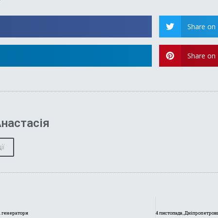
?
Share on 
Share on 
настасія
ії
і генератори