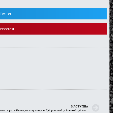
Twitter
Pinterest
НАСТУПНА
4 листопада, Дніпропетровщина: ворог здійснив ракетну атаку на Дніпровський район та обстрілював Нікопольщину