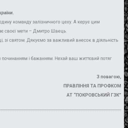
країни.
єдину команду залізничного цеху. А керує цим
ає своєї мети
–
Дмитро Швець.
і, зі святом. Дякуємо за важливий внесок в діяльність
м починанням і бажанням. Нехай ваш життєвий потяг
З повагою,
ПРАВЛІННЯ ТА ПРОФКОМ
АТ “ПОКРОВСЬКИЙ ГЗК”