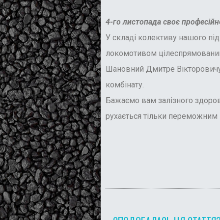
4-го листопада своє професійн
У складі колективу нашого під
локомотивом цілеспрямований,
Шановний Дмитре Вікторовичу, 
комбінату.
Бажаємо вам залізного здоров
рухається тільки переможним