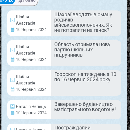
ОРОТКО
ДЕТАЛЬНО
Шахраї вводять в оману
Шабля
родичів
АКТУАЛЬНО
Анастасія
військовополонених. Як
не потрапити на гачок?
10 Червня, 2024
Область отримала нову
Шабля
партію шкільних
Анастасія
підручників
10 Червня, 2024
Гороскоп на тиждень з 10
Шабля
по 16 червня 2024 року
Шахраї вводять в оману родичів
Анастасія
військовополонених. Як не
10 Червня, 2024
потрапити на гачок?
Завершено будівництво
Наталія Чепець
магістрального водогону!
У соцмережах активізувалися шахраї, які
10 Червня, 2024
виманюють гроші у родичів і близьких
українських військовополонених чи зниклих
Постраждалий
безвісти Захисників. Роблять це у різний спосіб:
Наталія Чепець