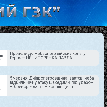
Провели до Небесного війська колегу,
ць
Героя – НЕЧИПОРЕНКА ПАВЛА
АКТУАЛЬНО
ДНІПРОПЕТРОВЩИНА
4
СЬОГОДНІ
5 червня, Дніпропетровщина: вартові неба
відбили нічну атаку шахедами, під ударом
– Криворіжжя та Нікопольщина
4
ення
5 червня,
а
Дніпропетровщин