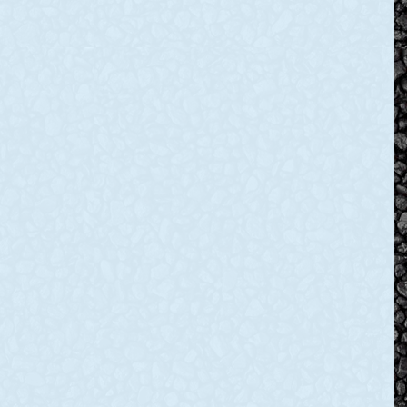
ь у Дії
а: вартові неба
відбили нічну
 «Дія»
атаку шахедами,
освідчення
ідтепер нашим
під ударом –
не обовʼязково
Криворіжжя та
обою паперовий
Нікопольщина
ента, він буде
рукою – в
Вночі російські війська
атакували
Дніпропетровщину
шахедами. Оборонці неба
приземлили в області 4
ворожі дрони: два – у
Криворізькому районі, й по
одному – на Нікопольщині
READ MORE »
24
Коментарів
5 Червня, 2024
Коментарів