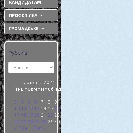
КАНДИДАТАМ
запрошує всіх
ПРОФСПІЛКА
бажаючих донорів
на здачу крові для
ГРОМАДСЬКЕ
наших Захисників
Покровський гірничо-
Рубрики
збагачувальний комбінат
продовжує організовувати
безкоштовне перевезення
донорів до Нікопольської
станції переливання крові.
Червень 2024
Долучайтесь і ви до лав
Пн
Вт
Ср
Чт
Пт
Сб
Нд
донорського фронту.
1
2
Зважте, що одна донація
3
4
5
6
7
8
9
рятує
10
11
12
13
14
15
16
READ MORE »
17
18
19
20
21
22
23
24
25
26
27
28
29
30
« Тра
Лип »
5 Червня, 2024
Коментарів