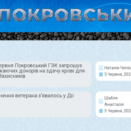
червня Покровський ГЗК запрошує
Наталія Чепе
ажаючих донорів на здачу крові для
ГЕРОЇ НАШОГО ЧАСУ
5 Червня, 202
Захисників
ення ветерана зʼявилось у Дії
Шабля
Анастасія
5 Червня, 202
Провели до
Посвідч
Небесного війська
ветеран