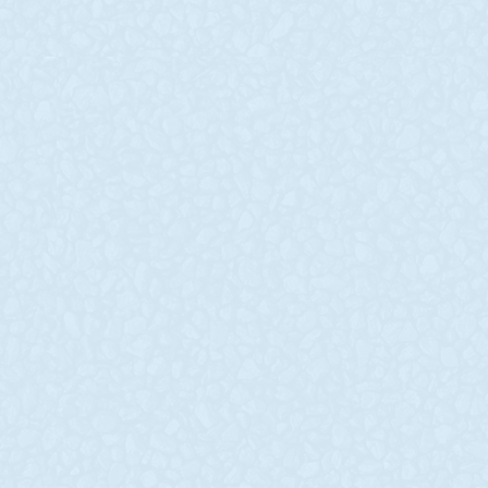
колегу, Героя –
зʼявилос
НЕЧИПОРЕНКА
У застосунку
ПАВЛА
запустили п
ветерана. В
Сьогодні, 5-го червня, чорні
Захисникам 
хмари знову зійшлися над
носити із с
Покровом. Біля пам’ятника
аналог докум
Великому Кобзарю
завжди під 
прощались з мужнім
телефоні.
Героєм, патріотом,
READ MORE »
Захисником України, нашим
колегою – Павлом
Нечипоренком.
READ MORE »
5 Червня, 2024
Коментарів
5 Червня, 20