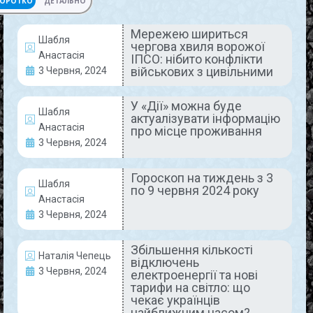
ОРОТКО
ДЕТАЛЬНО
Мережею шириться
Шабля
чергова хвиля ворожої
АКТУАЛЬНО
Анастасія
ІПСО: нібито конфлікти
військових з цивільними
3 Червня, 2024
У «Дії» можна буде
Шабля
актуалізувати інформацію
Анастасія
про місце проживання
3 Червня, 2024
Гороскоп на тиждень з 3
Шабля
по 9 червня 2024 року
Мережею шириться чергова
Анастасія
хвиля ворожої ІПСО: нібито
3 Червня, 2024
конфлікти військових з
Збільшення кількості
цивільними
Наталія Чепець
відключень
3 Червня, 2024
електроенергії та нові
На тимчасово окупованих територіях (ТОТ)
тарифи на світло: що
окупанти знімають відеоролики з метою
чекає українців
дискредитації українських військових. На
найближчим часом?