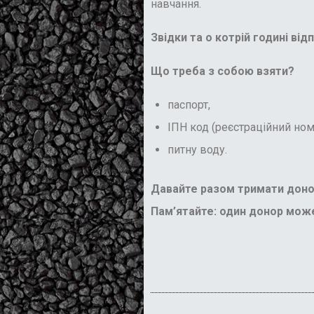
навчання.
Звідки та о котрій годині ві
Що треба з собою взяти?
паспорт,
ІПН код (реєстраційний ном
питну воду.
Давайте разом тримати донор
Пам’ятайте: один донор може