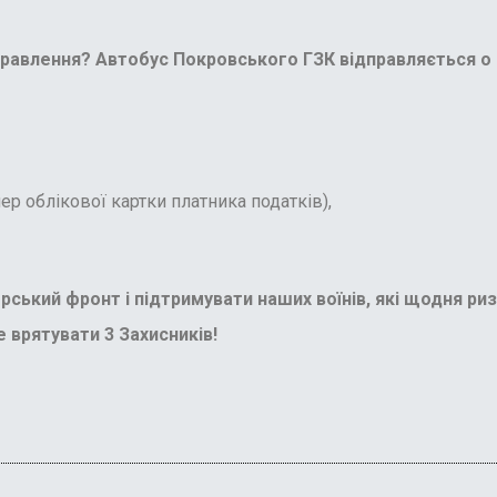
дправлення
? Автобус Покровського ГЗК відправляється о 9
ер облікової картки платника податків),
ський фронт і підтримувати наших воїнів, які щодня ри
 врятувати 3 Захисників!