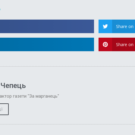
?
Share on 
Share on 
 Чепець
актор газети "За марганець"
ії