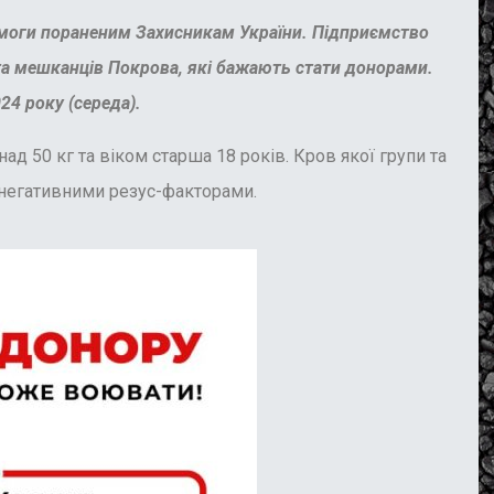
омоги пораненим Захисникам України. Підприємство
 та мешканців Покрова, які бажають стати донорами.
24 року (середа).
ад 50 кг та віком старша 18 років.
Кров якої групи та
 та негативними резус-факторами.