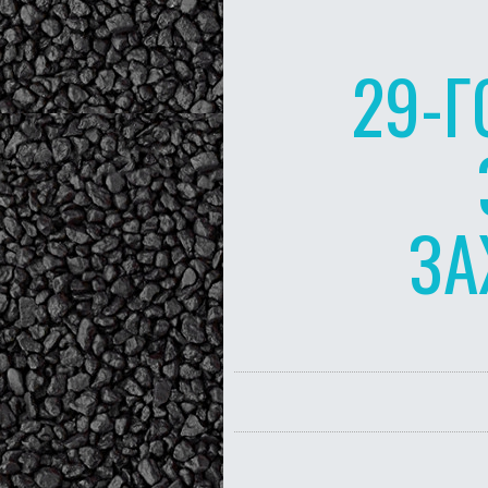
29-Г
ЗА