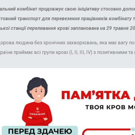
альний комбінат продовжує свою ініціативу стосовно доп
штовний транспорт для перевезення працівників комбінату
ької станції переливання крові запланована на 29 травня 20
орова людина без хронічних захворювань, яка має вагу пон
аїни приймає всі групи крові (І, ІІ, ІІІ, ІV) з позитивними