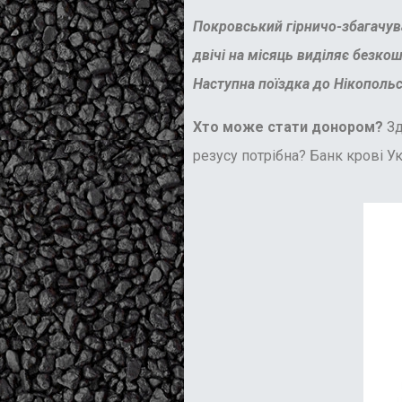
Покровський гірничо-збагачув
двічі на місяць виділяє безко
Наступна поїздка до Нікопольс
Хто може стати донором?
Зд
резусу потрібна? Банк крові Укр