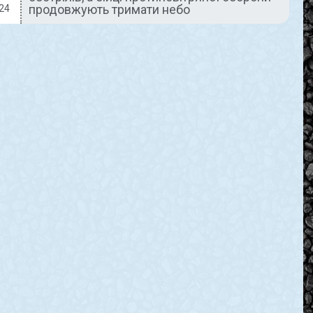
продовжують тримати небо
24
колеги –
масові пожежі в
ЕНКА
екосистемах
області
проливає гіркі
Протягом минулої доби,
о разу втрата і
4-го березня, вогнеборці
ького гірничо-
Дніпропетровщини
ного комбінату.
здійснили 81 виїзд для
олійович
ліквідації пожеж на
 1966 року
відкритих територіях. До
 за мирного
адміністративної
ював на нашому
відповідальності
притягнули 12 паліїв. Про це
READ MORE »
024
5 Березня, 2024
немає
Коментарів немає