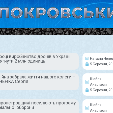
році виробництво дронів в Україні
Наталія Чепе
ягнути 2 млн одиниць
ЖИТТЯ МІСТА
ГЕР
5 Березня, 20
війна забрала життя нашого колеги –
Шабля
НЕНКА Сергія
Анастасія
5 Березня, 20
пропетровщині посилюють програму
В Покрові
Клята ві
Шабля
ріальної оборони
Анастасія
працюватиме
забрала