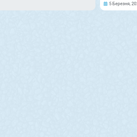
5 Березня, 20
мобільний
нашого 
медичний кабінет
СТЕПАН
Сергія
Мешканці селищ
Покровської громади
Місто знову 
віднині зможуть
сльози… Цьог
отримувати меддопомогу у
для Покровс
спеціалізованому
збагачуваль
мобільному кабінеті,
Сергій Анат
облаштованому на базі
Степаненко,
автотрейлера. Про це
народження,
повідомляє пресслужба
життя прац
міського
голови.Покровський Центр
READ MORE »
первинної медико-
санітарної
READ MORE »
5 Березня, 2024
5 Березня, 2
Коментарів немає
Коментарів 