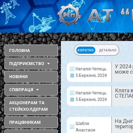
ГОЛОВНА
КОРОТКО
ДЕТАЛЬНО
ПІДПРИЄМСТВО
У 2024 
Наталія Чепець
може с
АКТУАЛЬНО
5 Березня, 2024
НОВИНИ
СПІВПРАЦЯ
Клята 
Наталія Чепець
СТЕПА
5 Березня, 2024
АКЦІОНЕРАМ ТА
СТЕЙКХОЛДЕРАМ
На Дні
ПРАЦІВНИКАМ
У 2024 році
Шабля
терито
Анастасія
виробництво