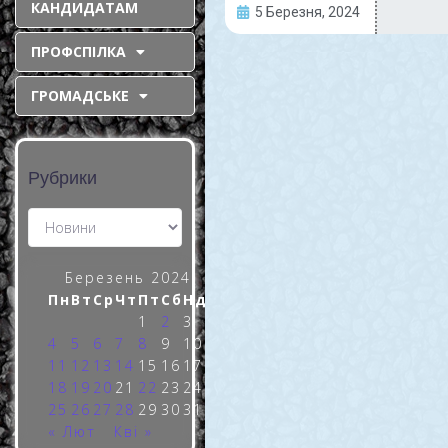
КАНДИДАТАМ
5 Березня, 2024
дронів в Україні
ПРОФСПІЛКА
може сягнути 2
млн одиниць
ГРОМАДСЬКЕ
Українські виробники
дронів вже спроможні
щомісяця виготовляти до
Рубрики
150 тисяч одиниць
продукції. З такими
темпами до кінця року
Україна може вийти на
загальну цифру у
Березень 2024
Пн
Вт
Ср
Чт
Пт
Сб
Нд
READ MORE »
1
2
3
4
5
6
7
8
9
10
11
12
13
14
15
16
17
18
19
20
21
22
23
24
25
26
27
28
29
30
31
5 Березня, 2024
« Лют
Кві »
Коментарів немає