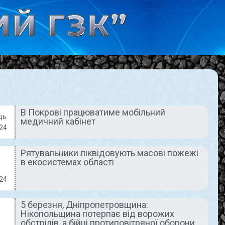
В Покрові працюватиме мобільний
ць
медичний кабінет
ОЇ НАШОГО ЧАСУ
АКТУАЛЬНО
24
Рятувальники ліквідовують масові пожежі
в екосистемах області
24
5 березня, Дніпропетровщина:
йна
Рятувальники
Нікопольщина потерпає від ворожих
обстрілів, а бійці протиповітряної оборони
 життя
ліквідовують