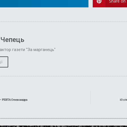
Share on 
 Чепець
актор газети "За марганець"
ії
я – РЕВТА Олександра
10 сі