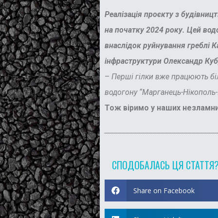
Реалізація проєкту з будівниц
на початку 2024 року. Цей вод
внаслідок руйнування греблі К
інфраструктури Олександр Куб
–
Перші гілки вже працюють біл
водогону “Марганець-Нікополь-
Тож віримо у наших незламних
СПОДОБАЛАСЬ ЦЯ СТАТТЯ
Share on Facebook