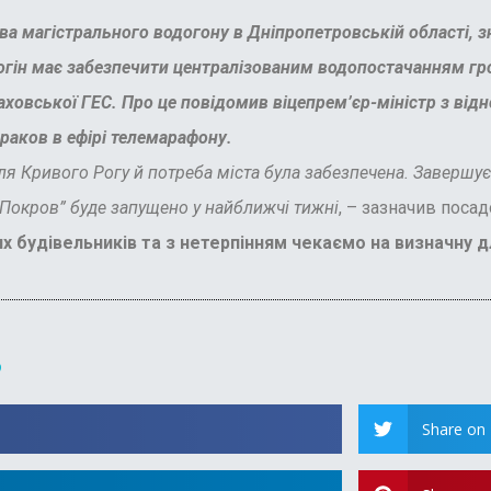
тва магістрального водогону в Дніпропетровській області, з
огін має забезпечити централізованим водопостачанням гро
аховської ГЕС. Про це повідомив віцепрем’єр-міністр з відн
раков в ефірі телемарафону.
я Кривого Рогу й потреба міста була забезпечена. Завершуєт
Покров” буде запущено у найближчі тижні
, – зазначив поса
 будівельників та з нетерпінням чекаємо на визначну дл
?
Share on 