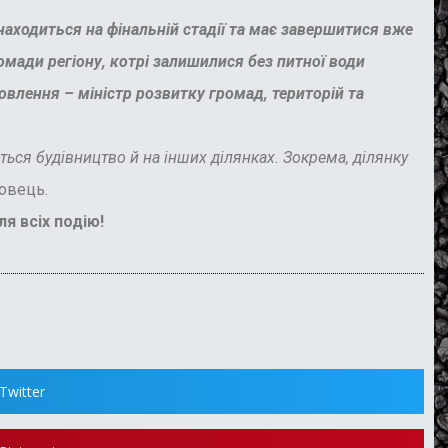
находиться на фінальній стадії та має завершитися вже
мади регіону, котрі залишилися без питної води
овлення – міністр розвитку громад, територій та
ься будівництво й на інших ділянках. Зокрема, ділянку
довець.
я всіх подію!
Twitter