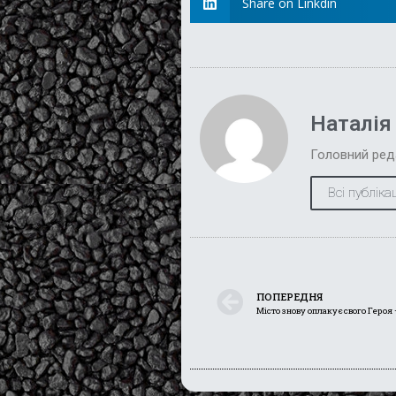
Share on Linkdin
Наталія
Головний ред
Всі публікац
ПОПЕРЕДНЯ
Місто знову оплакує свого Геро