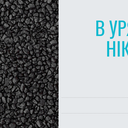
В У
НІ