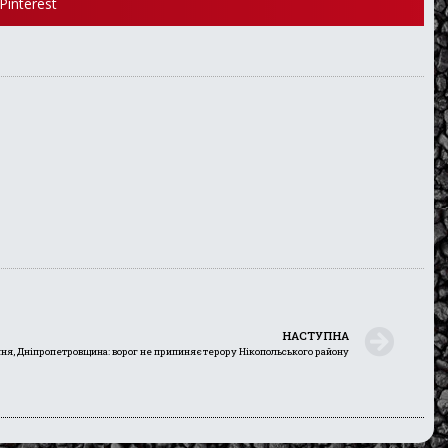
Pinterest
НАСТУПНА
чня, Дніпропетровщина: ворог не припиняє терору Нікопольського району