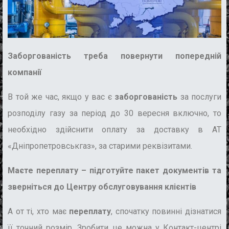
Заборгованість треба повернути попередній
компанії
В той же час, якщо у вас є
заборгованість
за послуги
розподілу газу за період до 30 вересня включно, то
необхідно здійснити оплату за доставку в AT
«Дніпропетровськгаз», за старими реквізитами.
Маєте переплату –
підготуйте пакет документів та
зверніться до Центру обслуговування клієнтів
А от ті, хто має
переплату
, спочатку повинні дізнатися
її точний розмір. Зробити це можна у Контакт-центрі