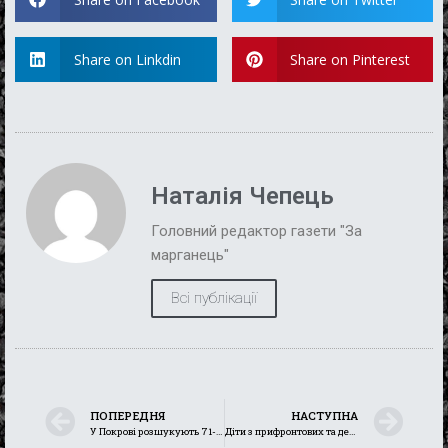
Share on Linkdin
Share on Pinterest
Наталія Чепець
Головний редактор газети "За
марганець"
Всі публікації
ПОПЕРЕДНЯ
НАСТУПНА
У Покрові розшукують 71-річного Миколу Козуба
Діти з прифронтових та деокупованих регіонів зможуть вчитися безпеці у спеціальних мобільних класах