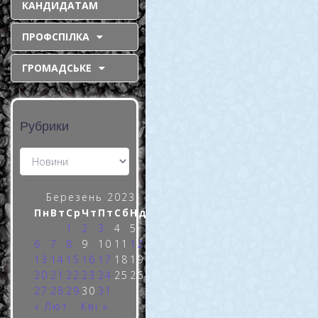
КАНДИДАТАМ
фабрика – на
ПРОФСПІЛКА
старті
виробничого
ГРОМАДСЬКЕ
запуску
Цілий місяць серйозних
Рубрики
завдань та випробувань,
рішучих дій і
результативних кроків.
Протягом березня колектив
Чкаловської
Березень 2023
збагачувальної фабрики
Пн
Вт
Ср
Чт
Пт
Сб
Нд
(ЧЗФ) наполегливо
1
2
3
4
5
готувався до початку
6
7
8
9
10
11
12
виробничої весни.
13
14
15
16
17
18
19
Нагадаємо,
20
21
22
23
24
25
26
READ MORE »
27
28
29
30
31
« Лют
Кві »
31 Березня, 2023