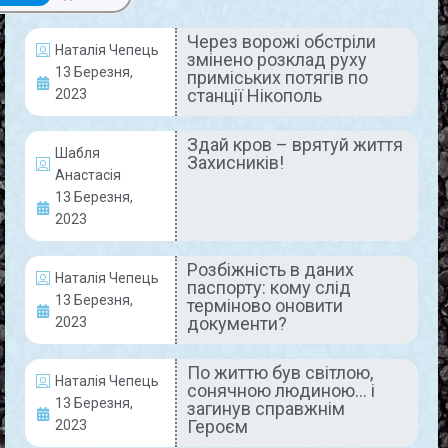
Через ворожі обстріли
Наталія Чепець
змінено розклад руху
АКТУАЛЬНО
13 Березня,
приміських потягів по
станції Нікополь
2023
Здай кров – врятуй життя
Шабля
Захисників!
Анастасія
13 Березня,
2023
Через ворожі обстріли змінено
Розбіжність в даних
Наталія Чепець
паспорту: кому слід
розклад руху приміських потягів
13 Березня,
терміново оновити
документи?
2023
по станції Нікополь
АТ «Укрзалізниця» тимчасово змінила розклад
По життю був світлою,
Наталія Чепець
руху окремих приміських потягів Придніпровської
сонячною людиною… і
13 Березня,
загинув справжнім
магістралі, зокрема по станції Нікополь, в сторону
Героєм
2023
Запорізького напрямку. Такий крок зумовлений