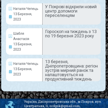
суттєвими пошкодженнями транспортної
У Покрові відкрили новий
Наталія Чепець
READ MORE »
центр допомоги
13 Березня,
переселенцям
13 Березня, 2023
Коментарів немає
2023
Гороскоп на тиждень з 13
Шабля
по 19 березня 2023 року
Анастасія
АКТУАЛЬНО
13 Березня,
2023
13 березня,
Наталія Чепець
Дніпропетровщина: регіон
13 Березня,
зустрів мирний ранок та
налаштовується на
2023
продуктивний тиждень
Здай кров – врятуй життя
Захисників!
Україна, Дніпропетровська обл., м.Покров, вул.
Центральна, 11, ordgok@gmail.com,
Ми в неоплатному боргу перед Захисниками