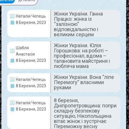
ОРОТКО
ДЕТАЛЬНО
Жінки України. Ганна
Наталія Чепець
Працко: жінка із
НАШІ ЛЮДИ
8 Березня, 2023
“залізною”
відповідальністю і
великим серцем
Жінки України. Юлія
Шабля
Горошкова: на роботі –
Анастасія
професіонал, вдома –
талановита майстриня і
8 Березня, 2023
любляча мама
Жінки України. Вона “ліпе
Жінки України. Ганна Працко:
Наталія Чепець
Перемогу” власними
8 Березня, 2023
жінка із “залізною”
руками
відповідальністю і великим
8 березня,
Наталія Чепець
серцем
Дніпропетровщина: попри
8 Березня, 2023
складну безпекову
ситуацію, Нікопольщина
Її трудовий стаж на комбінаті вже понад 20 років!
вітає жінок і зустрічає
2001-го року, Галина Василівна прийшла
Переможну весну
працювати на підприємство касиром у Цех