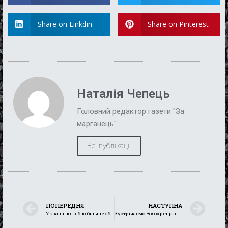
Share on Linkdin
Share on Pinterest
Наталія Чепець
Головний редактор газети "За
марганець"
Всі публікації
ПОПЕРЕДНЯ
НАСТУПНА
Україні потрібно більше зброї, щоб припинити терор з боку росії
Зустрічаємо Водохреща з вірою в Перемогу і без купальних обрядів