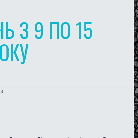
Ь З 9 ПО 15
РОКУ
23