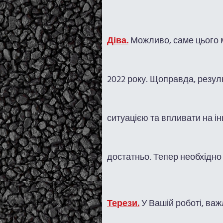
Діва.
Можливо, саме цього мі
2022 року. Щоправда, резул
ситуацією та впливати на ін
достатньо. Тепер необхідно 
Терези.
У Вашій роботі, ва