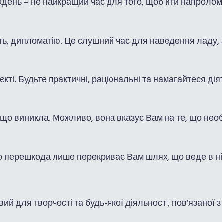
день – не найкращий час для того, щоб йти напролом, 
ість, дипломатію. Це слушний час для наведення ладу
кті. Будьте практичні, раціональні та намагайтеся ді
 що виникла. Можливо, вона вказує Вам на те, що необх
о перешкода лише перекриває Вам шлях, що веде в ні
й для творчості та будь-якої діяльності, пов’язаної 