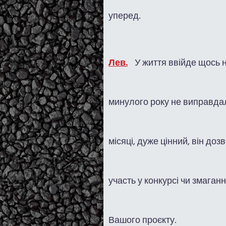
уперед.
Лев.
У життя ввійде щось 
минулого року не виправдали
місяці, дуже цінний, він до
участь у конкурсі чи змаган
Вашого проєкту.