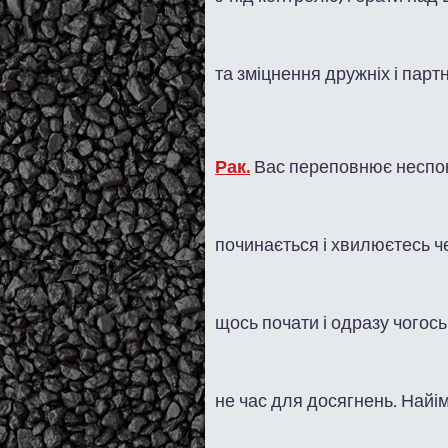
та зміцнення дружніх і парт
Рак.
Вас переповнює неспокій
починається і хвилюєтесь че
щось почати і одразу чогос
не час для досягнень. Найім