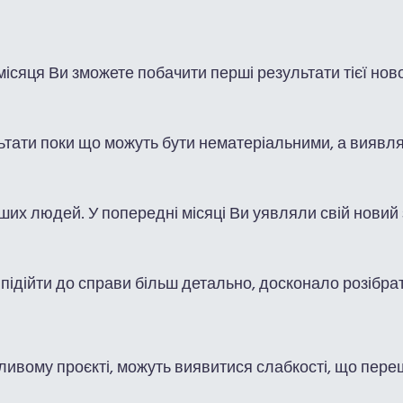
сяця Ви зможете побачити перші результати тієї нової
ьтати поки що можуть бути нематеріальними, а виявля
ших людей. У попередні місяці Ви уявляли свій новий 
підійти до справи більш детально, досконало розібрат
жливому проєкті, можуть виявитися слабкості, що пер