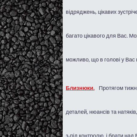
відряджень, цікавих зустріч
багато цікавого для Вас. М
можливо, що в голові у Вас 
Близнюки.
Протягом тижня
деталей, нюансів та натякі
з-під контролю, і брати над