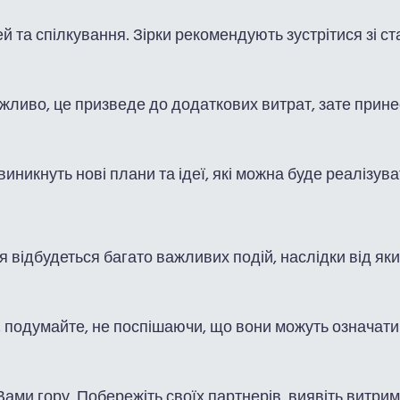
ей та спілкування. Зірки рекомендують зустрітися зі 
ожливо, це призведе до додаткових витрат, зате прин
виникнуть нові плани та ідеї, які можна буде реалізува
 відбудеться багато важливих подій, наслідки від яких
в, подумайте, не поспішаючи, що вони можуть означат
 Вами гору. Побережіть своїх партнерів, виявіть витрим