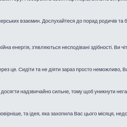
нерських взаємин. Дослухайтеся до порад родичів та б
на енергія, з’являються несподівані здібності. Ви чі
рез це. Сидіти та не діяти зараз просто неможливо, В
ь досягти надзвичайно сильне, тому щоб уникнути нег
овірніше, та ідея, яка захопила Вас цього місяця, не