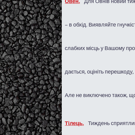
Овен.
Для Овнів новий тиж
– в обхід. Виявляйте гнучк
слабких місць у Вашому проє
дається, оцініть перешкоду,
Але не виключено також, щ
Тілець.
Тиждень сприятливи