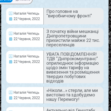
Про головне на
Наталія Чепець
“виробничому фронті”
ВИРОБНИЦТВО
22 Червня, 2022
З початку війни мешканці
Наталія Чепець
Дніпропетровщини
22 Червня, 2022
прихистили майже 22 тис.
переселенців
УВАГА ПОВІДОМЛЕННЯ!
Наталія Чепець
ТДВ “Дніпрокомунтранс”
22 Червня, 2022
оприлюднює інформацію
Про головне на “виробничому
щодо змін тарифу на
вивезення та розміщення
фронті”
твердих побутових
відходів
Покровський гірничо-збагачувальний комбінат,
«Ніколи…» стерли, але ми
як і наші Захисники та всі українці, тримає свій
Наталія Чепець
вистоїмо та здобудемо
фронт. Колективи його підрозділів з бойовим
22 Червня, 2022
нашу Перемогу!
настроєм рухаються вперед, долаючи труднощі
READ MORE »
Актуально від Генштабу