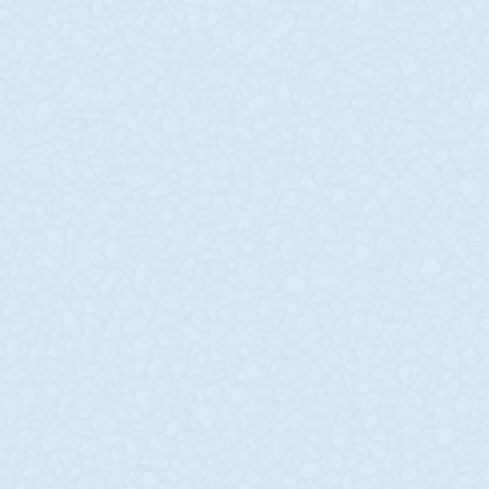
– ГЕРОЙ”. “Тато
а: обстр
допоміг мені
Криворі
подолати страх
району,
висоти, і так
біженця
завжди по
спільна 
життю…”
Перемог
Так про свого тата-Героя
Ворог знову
розповідає Сніжана – дочка
Криворізьки
нашого колеги, помічника
Керівник
машиніста тепловозу
Дніпропетро
Залізничного цеху Василя
обласної вій
МЕТЕЛЬСЬКОГО. Він, за
адміністрац
власним бажанням, з
Резніченко д
перших
обстрілами:
з артилерії п
READ MORE »
Криворізько
READ MORE »