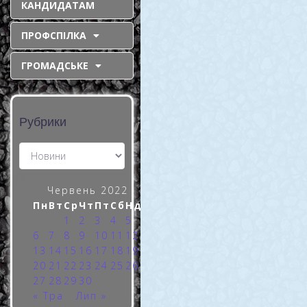
КАНДИДАТАМ
природного газу.
ПРОФСПІЛКА
Що треба знати
побутовим
ГРОМАДСЬКЕ
споживачам?
З 1 травня 2022 року 8,8
Рубрики
млн українських
домогосподарств, які
раніше отримували
природний газ від місцевих
газових компаній, тепер
Червень 2022
змушені змінити
Пн
Вт
Ср
Чт
Пт
Сб
Нд
постачальника. Такі
1
2
3
4
5
READ MORE »
6
7
8
9
10
11
12
13
14
15
16
17
18
19
20
21
22
23
24
25
26
27
28
29
30
« Тра
Лип »