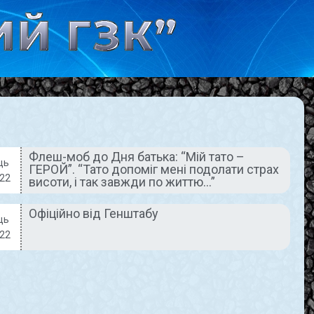
Флеш-моб до Дня батька: “Мій тато –
ць
ГЕРОЙ”. “Тато допоміг мені подолати страх
НОВИНИ
НОВИНИ
022
висоти, і так завжди по життю…”
Офіційно від Генштабу
ць
022
я,
Офіційно від
етровщин
Генштабу