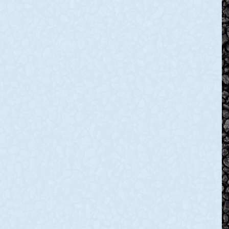
іли
Розпочалася сто
зького
сімнадцята доба героїчного
протистояння Української
 допомога
нації російському воєнному
м та
вторгненню. Що
праця на
відбувається на фронті та
які успіхи мають ЗСУ,
у
читайте далі. Окупанти
чатують поряд
 обстріляв
й район.
READ MORE »
вської
ськової
ії Валентин
оповів про ніч з
 – Ворог ударив
о
му району.