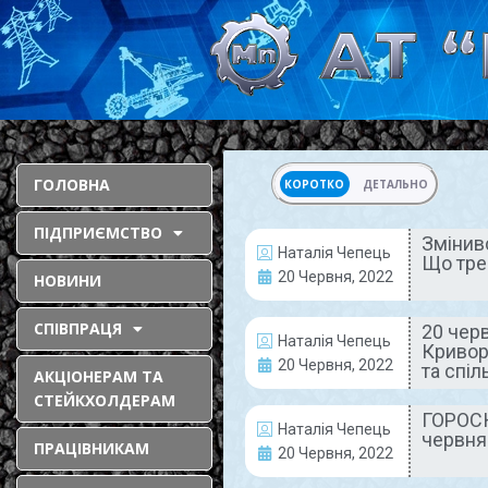
ГОЛОВНА
КОРОТКО
ДЕТАЛЬНО
ПІДПРИЄМСТВО
Змінив
Наталія Чепець
Що тре
АКТУАЛЬНО
20 Червня, 2022
НОВИНИ
СПІВПРАЦЯ
20 чер
Наталія Чепець
Кривор
20 Червня, 2022
та спі
АКЦІОНЕРАМ ТА
СТЕЙКХОЛДЕРАМ
ГОРОСК
Наталія Чепець
червня
ПРАЦІВНИКАМ
Змінився
20 Червня, 2022
постачальник