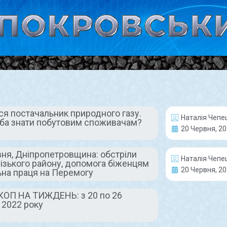
ся постачальник природного газу.
Наталія Чепе
ба знати побутовим споживачам?
НАШІ ЛЮДИ
20 Червня, 2
вня, Дніпропетровщина: обстріли
Наталія Чепе
ізького району, допомога біженцям
20 Червня, 2
льна праця на Перемогу
ОП НА ТИЖДЕНЬ: з 20 по 26
 2022 року
Флеш-моб до Дня
20 червн
батька: “Мій тато
Дніпроп