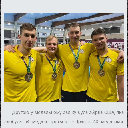
Друго
ю у медальному заліку була збірна США, яка
здобула 54 медалі, третьою – Іран з
40 медал
ями.