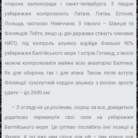
сторони калінінграда і санкт-петербурга. З півдня
узбережжя контролюють Латвія, Литва, Естонія,
Польща, частково Німеччина. З півночі – Швеція та
Фінляндія.
Тобто,
якщо ці дві держави стануть членами
НАТО, під контроль альянсу відійде близько 90%
узбережжя Балтійського моря. І острів Готланд, з якого
можна контролювати майже всю акваторію Балтики.
Як для оборони, так і для атаки. Також після вступу
Фінляндії сухопутний кордон альянсу з росією зросте
удвічі – до 2600 км.
–
З огляду на це росіянам, скоріш за все, доведеться
додатково перекинути свої сили на узбережжя
Балтійського моря. Це суттєво послабить їхні позиції в
Україні. А тут вже чим гірше для рф – тим краще для