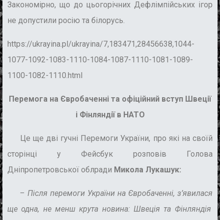
Закономірно, що до
цьогорічних Дефлімпійських ігор
не допустили росію та білорусь.
https://ukrayina.pl/ukrayina/7,183471,28456638,1044-
1077-1092-1083-1110-1084-1087-1110-1081-1089-
1100-1082-1110.html
Перемога на Євробаченні та офіційний вступ Швеції
і Фінляндії в НАТО
Це ще дві гучні Перемоги України, про які на своїй
сторінці у Фейсбук розповів Голова
Дніпропетровської облради
Микола Лукашук:
–
Після перемоги України на Євробаченні,
з’явилася
ще одна, не менш крута новина: Швеція та Фінляндія