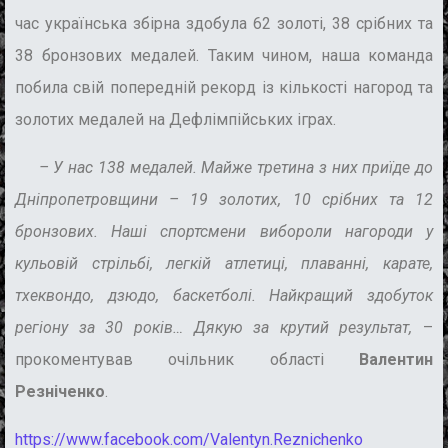
час українська збірна здобула 62 золоті, 38 срібних та
38 бронзових медалей. Таким чином, наша команда
побила свій попередній рекорд із кількості нагород та
золотих медалей на Дефлімпійських іграх.
– У нас 138 медалей.
Майже третина з них приїде до
Дніпропетровщини
–
19 золотих, 10 срібних та 12
бронзових. Наші спортсмени вибороли нагороди у
кульовій стрільбі, легкій атлетиці, плаванні, карате,
тхеквондо, дзюдо, баскетболі. Найкращий здобуток
регіону за 30 років… Дякую за крутий результа
т
,
–
прокоментував очільник області
Валентин
Резніченко
.
https://www.facebook.com/Valentyn.Reznichenko