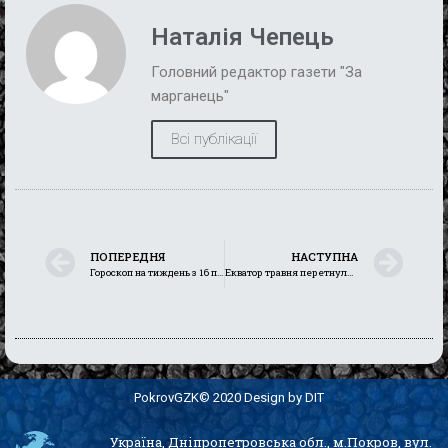
Наталія Чепець
Головний редактор газети "За
марганець"
Всі публікації
ПОПЕРЕДНЯ
НАСТУПНА
Гороскоп на тиждень з 16 по 22 травня 2022 року
Екватор травня перетнули. Рухаємось до виконання плану
PokrovGZK© 2020 Design by DIT
Україна, Дніпропетровська обл., м.Покров, вул.