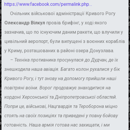
https://www.facebook.com/permalink.php…
Очільник військової адміністрації Кривого Рогу
Олександр Вілкул
провів брифінг, у ході якого
зазначив, що по існуючим даним ракети, що влучили у
цивільний аеропорт, були випущені з воєнних кораблів
у Криму, розташованих в районі озера Донузлава.
– Техніка противника просунулася до Дудчан, де їх
знешкодила наша авіація. Багато колон рухалися у бік
Кривого Рогу, і тут знову на допомогу прийшли наші
повітряні воїни. Ворог продовжує знаходитися на
кордоні Херсонської та Дніпропетровської областей.
Попри це, військові, Нацгвардія та Тероборона міцно
стоять на своїх позиціях та приведені у повну бойову
готовність. Наша армія готова нас захищати, і ми