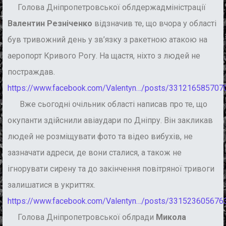
Голова Дніпропетровської облдержадміністрації
Валентин Резніченко
відзначив те, що вчора у області
був тривожний день у зв’язку з ракетною атакою на
аеропорт Кривого Рогу. На щастя, ніхто з людей не
постраждав.
https://www.facebook.com/Valentyn…/posts/331216585707
Вже сьогодні очільник області написав про те, що
окупанти здійснили авіаудари по Дніпру. Він закликав
людей не розміщувати фото та відео вибухів, не
зазначати адреси, де вони сталися, а також не
ігнорувати сирену та до закінчення повітряної тривоги
залишатися в укриттях.
https://www.facebook.com/Valentyn…/posts/331523605676
Голова Дніпропетровської облради
Микола