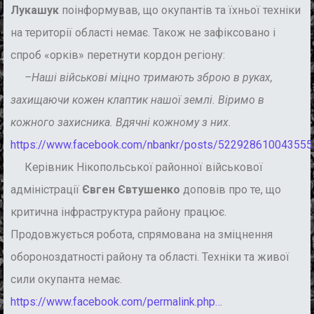
Лукашук
поінформував, що окупантів та їхньої техніки
на території області немає. Також не зафіксовано і
спроб «орків» перетнути кордон регіону:
–Наші військові міцно тримають зброю в руках,
захищаючи кожен клаптик нашої землі. Віримо в
кожного захисника. Вдячні кожному з них.
https://www.facebook.com/nbankr/posts/522928610043555
Керівник Нікопольської районної військової
адміністрації
Євген Євтушенко
доповів
про те, що
критична інфраструктура району працює.
Продовжується робота, спрямована
на зміцнення
обороноздатності району та області. Техніки та живої
сили окупанта немає.
https://www.facebook.com/permalink.php…